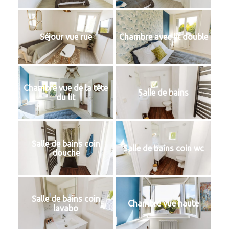
Séjour vue rue
Chambre avec lit double
Chambre vue de la tête
Salle de bains
du lit
Salle de bains coin
Salle de bains coin wc
douche
Salle de bains coin
Chambre vue haute
lavabo