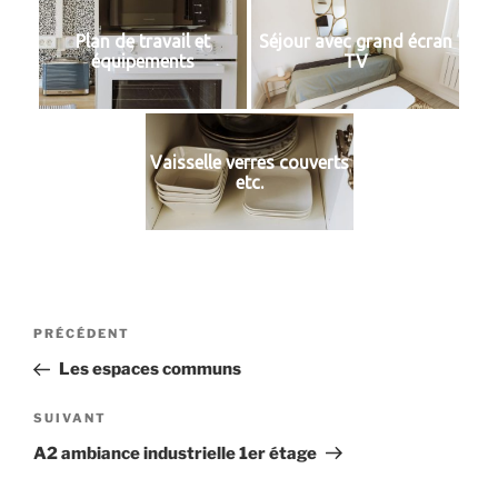
Plan de travail et
Séjour avec grand écran
équipements
TV
Vaisselle verres couverts
etc.
Navigation
Article
PRÉCÉDENT
de
précédent
Les espaces communs
l’article
Article
SUIVANT
suivant
A2 ambiance industrielle 1er étage