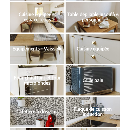
Cuisine équipée et
Table dépliable jusqu'à 6
espace repas
personnes
Equipements - Vaisselle
Cuisine équipée
Four chauffant et four
Grille pain
micro ondes
Plaque de cuisson
Cafetière à dosettes
induction